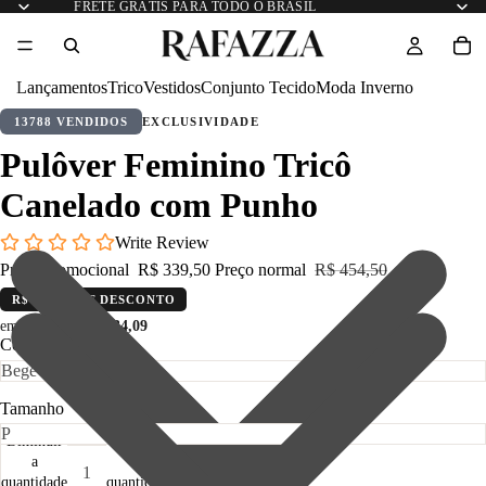
FRETE GRÁTIS PARA TODO O BRASIL
Lançamentos
Trico
Vestidos
Conjunto Tecido
Moda Inverno
13788 VENDIDOS
EXCLUSIVIDADE
Pulôver Feminino Tricô
Canelado com Punho
Write Review
Preço promocional
R$ 339,50
Preço normal
R$ 454,50
R$ 115,00 DE DESCONTO
em até 12x de
R$ 34,09
Cor
Tamanho
Diminuir
Aumentar
a
a
quantidade
quantidade