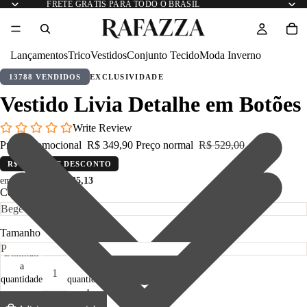
FRETE GRÁTIS PARA TODO O BRASIL
Lançamentos
Trico
Vestidos
Conjunto Tecido
Moda Inverno
13788 VENDIDOS
EXCLUSIVIDADE
Vestido Livia Detalhe em Botões
Write Review
Preço promocional
R$ 349,90
Preço normal
R$ 529,00
R$ 179,10 DE DESCONTO
em até 12x de
R$ 35,13
Cor
Tamanho
Diminuir
Aumentar
a
a
quantidade
quantidade